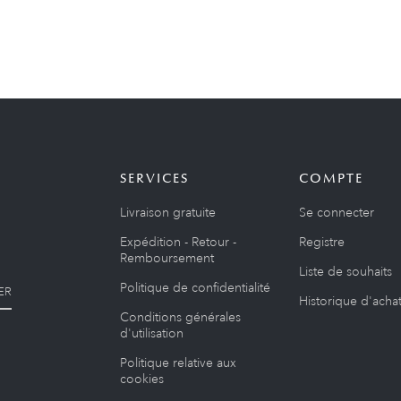
SERVICES
COMPTE
Livraison gratuite
Se connecter
Expédition - Retour -
Registre
Remboursement
Liste de souhaits
Politique de confidentialité
ER
Historique d'acha
Conditions générales
d'utilisation
Politique relative aux
cookies