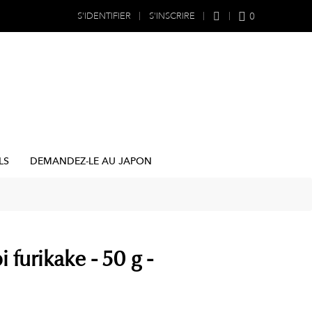
0
S'IDENTIFIER
S'INSCRIRE
LS
DEMANDEZ-LE AU JAPON
i furikake - 50 g -