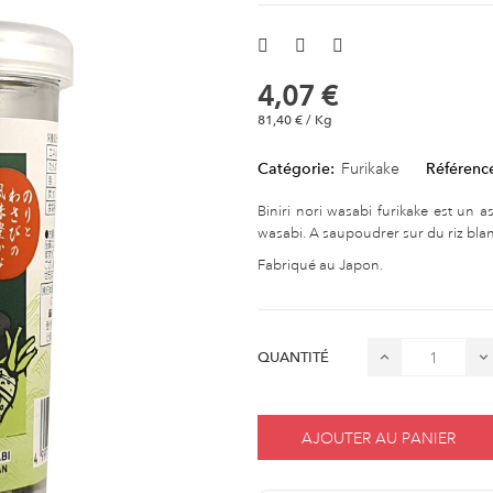
4,07 €
81,40 € / Kg
Catégorie:
Furikake
Référenc
Biniri nori wasabi furikake est un
wasabi. A saupoudrer sur du riz blan
Fabriqué au Japon.
QUANTITÉ
AJOUTER AU PANIER