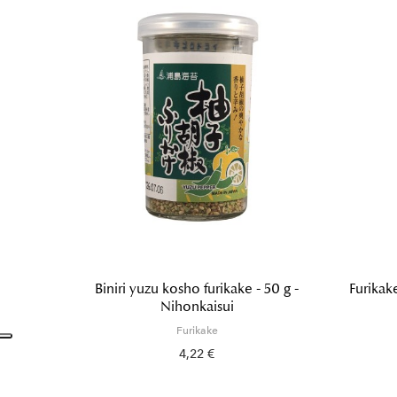
Biniri yuzu kosho furikake - 50 g -
Furikak
Nihonkaisui
Furikake
4,22 €