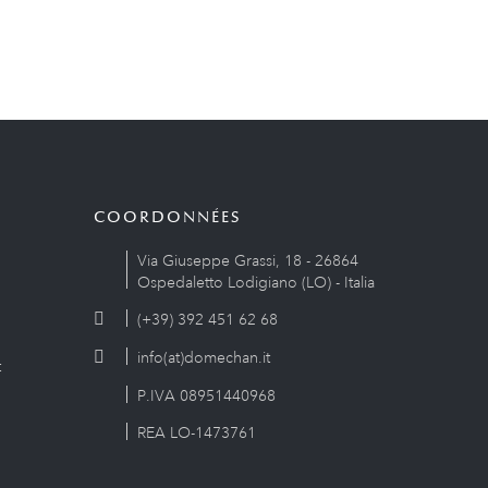
COORDONNÉES
Via Giuseppe Grassi, 18 - 26864
Ospedaletto Lodigiano (LO) - Italia
(+39) 392 451 62 68
info(at)domechan.it
t
P.IVA 08951440968
REA LO-1473761