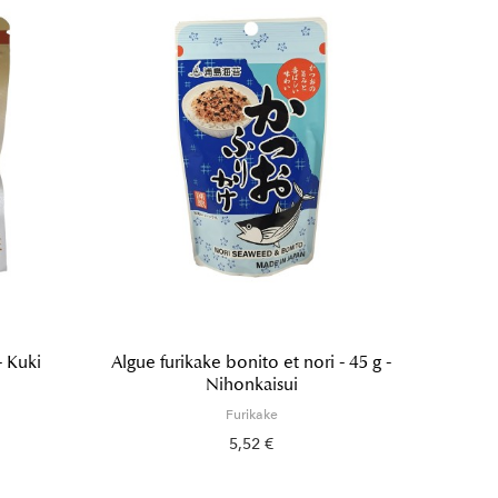
- Kuki
Algue furikake bonito et nori - 45 g -
Furik
Nihonkaisui
Furikake
5,52 €