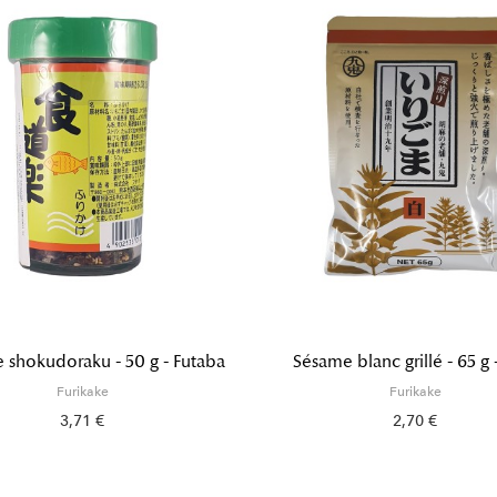
e shokudoraku - 50 g - Futaba
Sésame blanc grillé - 65 g 
Furikake
Furikake
3,71 €
2,70 €