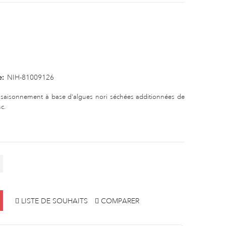
e:
NIH-81009126
 assaisonnement à base d'algues nori séchées additionnées de
c.
LISTE DE SOUHAITS
COMPARER