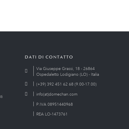
DATI DI CONTATTO
Via Giuseppe Grassi, 18 - 26864
Ospedaletto Lodigiano (LO) - Italia
(+39) 392 451 62 68 (9.00-17.00)
info(at)domechan.com
ti
P.IVA 08951440968
REA LO-1473761