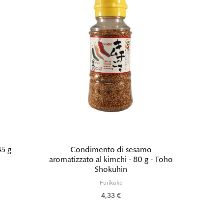
45 g -
Condimento di sesamo
Furika
aromatizzato al kimchi - 80 g - Toho
Shokuhin
Furikake
4,33 €