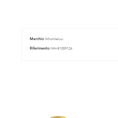
Marchio
Nihonkaisui
Riferimento
NIH-81009126