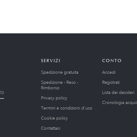
SERVIZI
CONTO
Spedizione gratuita
Accedi
Spedizione - Reso -
Registrati
Rimborso
Lista dei desideri
SI
Privacy policy
Cronologia acquis
Termini e condizioni d'uso
Cookie policy
Contattaci