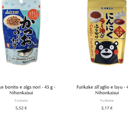
ke bonito e alga nori - 45 g -
Furikake all'aglio e layu - 
Nihonkaisui
Nihonkaisui
Furikake
Furikake
5,52 €
3,17 €