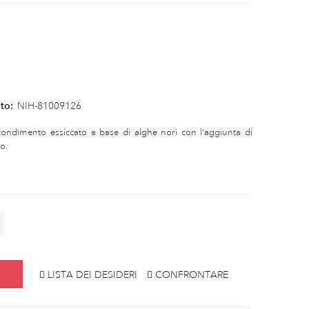
to:
NIH-81009126
 condimento essiccato a base di alghe nori con l'aggiunta di
o.
LISTA DEI DESIDERI
CONFRONTARE