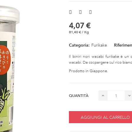
4,07 €
81,40 € / Kg
Categoria:
Furikake
Riferimen
Il biniri nori wasabi furikake è un
wasabi. Da cospargere sul riso bianc
Prodotto in Giappone.
QUANTITÀ
AGGIUNGI AL CARRELLO