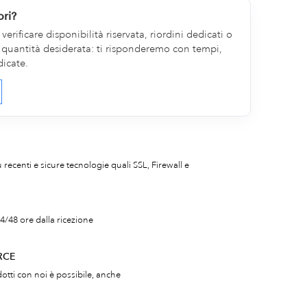
ori?
erificare disponibilità riservata, riordini dedicati o
la quantità desiderata: ti risponderemo con tempi,
dicate.
iù recenti e sicure tecnologie quali SSL, Firewall e
4/48 ore dalla ricezione
RCE
otti con noi è possibile, anche