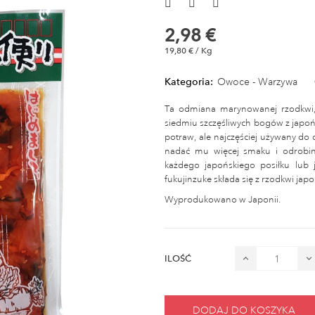
2,98 €
19,80 € / Kg
Kategoria:
Owoce - Warzywa
Ta odmiana marynowanej rzodkwi, 
siedmiu szczęśliwych bogów z japońs
potraw, ale najczęściej używany do o
nadać mu więcej smaku i odrobi
każdego japońskiego posiłku lub j
fukujinzuke składa się z rzodkwi japoń
Wyprodukowano w Japonii.
ILOŚĆ
DODAJ DO KOSZYKA