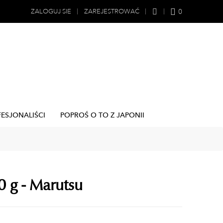
0
ZALOGUJ SIE
ZAREJESTROWAĆ
FESJONALIŚCI
POPROŚ O TO Z JAPONII
0 g - Marutsu