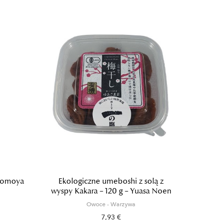
 Momoya
Ekologiczne umeboshi z solą z
D
wyspy Kakara – 120 g – Yuasa Noen
Owoce - Warzywa
7,93 €