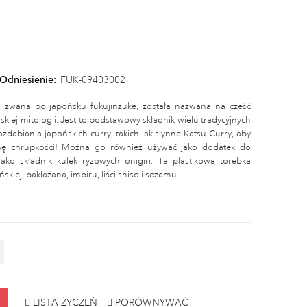
Odniesienie:
FUK-09403002
zwana po japońsku fukujinzuke, została nazwana na cześć
kiej mitologii. Jest to podstawowy składnik wielu tradycyjnych
zdabiania japońskich curry, takich jak słynne Katsu Curry, aby
nę chrupkości! Można go również używać jako dodatek do
ako składnik kulek ryżowych onigiri. Ta plastikowa torebka
skiej, bakłażana, imbiru, liści shiso i sezamu.
LISTA ŻYCZEŃ
PORÓWNYWAĆ