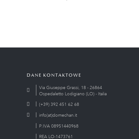
DANE KONTAKTOWE
Via Giuseppe Grassi, 18 - 26864
Ospedaletto Lodigiano (LO) - Italia
(+39) 392 451 62 68
info(at)domechan.it
P.IVA 08951440968
REA LO-1473761