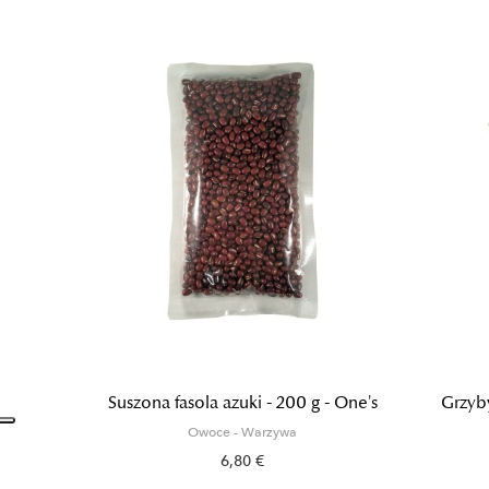
Suszona fasola azuki - 200 g - One's
Grzyb
Owoce - Warzywa
6,80 €