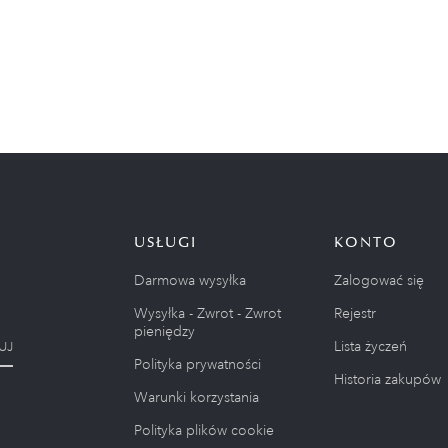
USŁUGI
KONTO
Darmowa wysyłka
Zalogować się
Wysyłka - Zwrot - Zwrot
Rejestr
pieniędzy
Lista życzeń
UJ
Polityka prywatności
Historia zakupów
Warunki korzystania
Polityka plików cookie