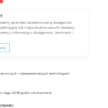
i?
ożemy sprawdzić zarezerwowaną dostępność,
ełniające lub indywidualne warunki dostawy.
iemy z informacją o dostępności, terminach i
tawę
najnowszych i najbezpieczniejszych technologiach,
w ciągu 24/48 godzin od otrzymania
TOWARU