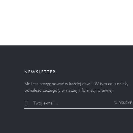
NEWSLETTER
Możesz zrezygnować w każdej chwili. W tym celu należy
odnaleźć szczegóły w naszej informacji prawnej.
SUBSKRYB