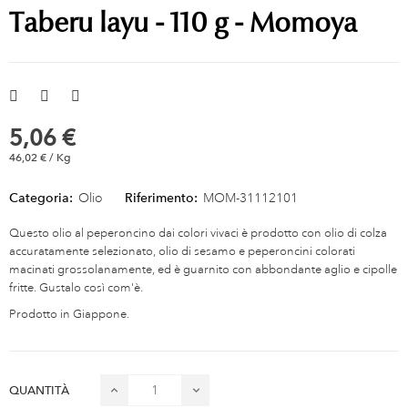
Taberu layu - 110 g - Momoya
5,06 €
46,02 € / Kg
Categoria:
Olio
Riferimento:
MOM-31112101
Questo olio al peperoncino dai colori vivaci è prodotto con olio di colza
accuratamente selezionato, olio di sesamo e peperoncini colorati
macinati grossolanamente, ed è guarnito con abbondante aglio e cipolle
fritte. Gustalo così com'è.
Prodotto in Giappone.
QUANTITÀ