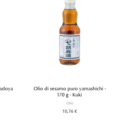
Kadoya
Olio di sesamo puro yamashichi -
Oli
170 g - Kuki
Olio
10,76 €