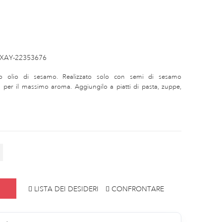
XAY-22353676
uro olio di sesamo. Realizzato solo con semi di sesamo
 per il massimo aroma. Aggiungilo a piatti di pasta, zuppe,
LISTA DEI DESIDERI
CONFRONTARE