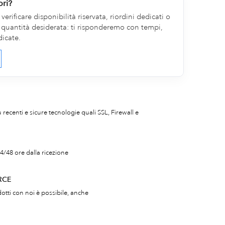
ori?
erificare disponibilità riservata, riordini dedicati o
la quantità desiderata: ti risponderemo con tempi,
dicate.
iù recenti e sicure tecnologie quali SSL, Firewall e
4/48 ore dalla ricezione
RCE
otti con noi è possibile, anche