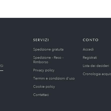
SERVIZI
CONTO
Spedizione gratuita
Accedi
Spedizione - Reso -
Registrati
Rimborso
Lista dei desideri
SI
Privacy policy
Cronologia acquis
Termini e condizioni d'uso
Cookie policy
Contattaci