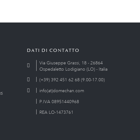
DATI DI CONTATTO
Via Giuseppe Grassi, 18 - 26864
Ospedaletto Lodigiano (LO) - Italia
(+39) 392 451 62 68 (9.00-17.00)
info(at)domechan.com
ti
P.IVA 08951440968
REA LO-1473761