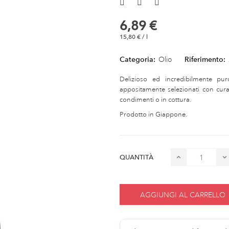
6,89 €
15,80 € / l
Categoria:
Olio
Riferimento:
Delizioso ed incredibilmente p
appositamente selezionati con cura
condimenti o in cottura.
Prodotto in Giappone.
QUANTITÀ
AGGIUNGI AL CARRELLO