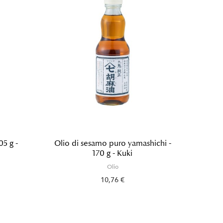
05 g -
Olio di sesamo puro yamashichi -
Olio di
170 g - Kuki
Olio
10,76 €