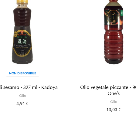
NON DISPONIBILE
di sesamo - 327 ml - Kadoya
Olio vegetale piccante - 9
One's
Olio
Olio
4,91 €
13,03 €