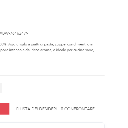
XBW-76462479
100%. Aggiungilo a piatti di pasta, zuppe, condimenti o in
apore intenso e dal ricco aroma, è ideale per cucine sane,
LISTA DEI DESIDERI
CONFRONTARE