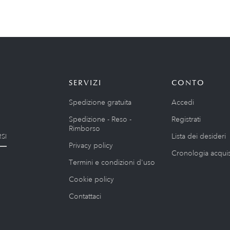
SERVIZI
CONTO
Spedizione gratuita
Accedi
Spedizione - Reso -
Registrati
Rimborso
Lista dei desideri
SI
Privacy policy
Cronologia acquis
Termini e condizioni d'uso
Cookie policy
Contattaci