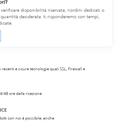
ori?
erificare disponibilità riservata, riordini dedicati o
la quantità desiderata: ti risponderemo con tempi,
dicate.
iù recenti e sicure tecnologie quali SSL, Firewall e
4/48 ore dalla ricezione
RCE
otti con noi è possibile, anche