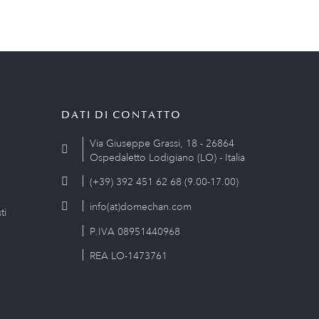
DATI DI CONTATTO
Via Giuseppe Grassi, 18 - 26864
Ospedaletto Lodigiano (LO) - Italia
(+39) 392 451 62 68 (9.00-17.00)
info(at)domechan.com
ti
P.IVA 08951440968
REA LO-1473761