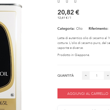
20,82 €
12,61 € / l
Categoria:
Olio
Riferimento:
Latta di autentico olio di sesamo al 
cottura. L'olio di sesamo puro, dal s
saporite e diverse.
Prodotto in Giappone.
QUANTITÀ
AGGIUNGI AL CARRELLO