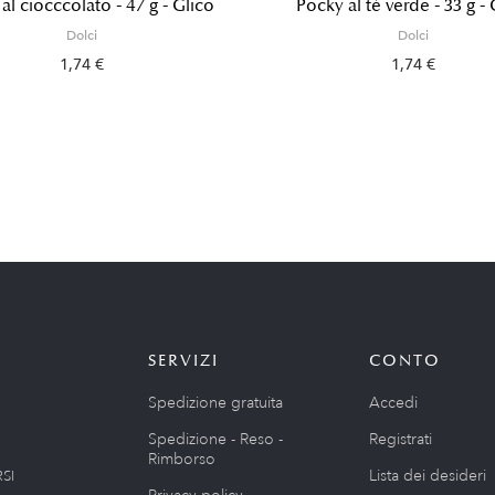
al ciocccolato - 47 g - Glico
Pocky al tè verde - 33 g - 
Dolci
Dolci
1,74 €
1,74 €
SERVIZI
CONTO
Spedizione gratuita
Accedi
Spedizione - Reso -
Registrati
Rimborso
Lista dei desideri
SI
Privacy policy