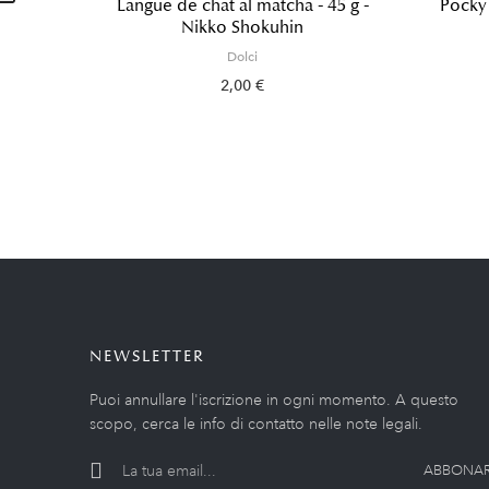
Langue de chat al matcha - 45 g -
Pocky 
Nikko Shokuhin
Dolci
2,00 €
NEWSLETTER
Puoi annullare l'iscrizione in ogni momento. A questo
scopo, cerca le info di contatto nelle note legali.
ABBONAR