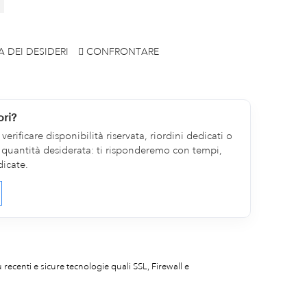
A DEI DESIDERI
CONFRONTARE
ori?
erificare disponibilità riservata, riordini dedicati o
la quantità desiderata: ti risponderemo con tempi,
dicate.
iù recenti e sicure tecnologie quali SSL, Firewall e