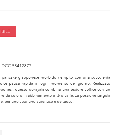
BILE
DCC-55412877
un pancake giapponese morbido riempito con una succulenta
olce pausa rapida in ogni momento del giorno. Realizzato
apponesi, questo dorayaki combina una texture soffice con un
are da solo o in abbinamento a tè o caffè. La porzione singola
 per uno spuntino autentico e delizioso.