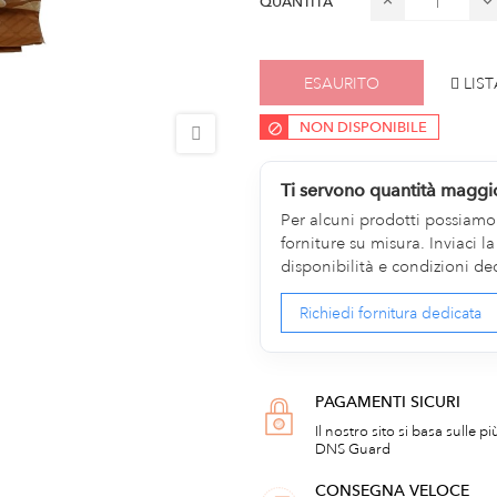
QUANTITÀ
ESAURITO
LIST
NON DISPONIBILE
Ti servono quantità maggi
Per alcuni prodotti possiamo v
forniture su misura. Inviaci 
disponibilità e condizioni de
Richiedi fornitura dedicata
PAGAMENTI SICURI
Il nostro sito si basa sulle p
DNS Guard
CONSEGNA VELOCE