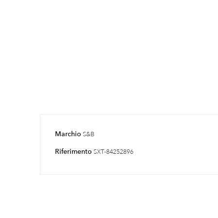
Marchio
S&B
Riferimento
SXT-84252896