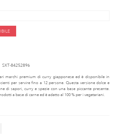
BILE
:
SXT-84252896
ri marchi premium di curry giapponese ed è disponibile in
icienti per servire fino a 12 persone. Questa versione dolce e
ne di sapori, curry e spezie con una base piccante presente.
odotti a base di carne ed è adatto al 100 % per i vegetariani.