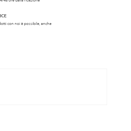
4/48 ore dalla ricezione
RCE
otti con noi è possibile, anche