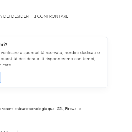
A DEI DESIDERI
CONFRONTARE
ori?
erificare disponibilità riservata, riordini dedicati o
la quantità desiderata: ti risponderemo con tempi,
dicate.
iù recenti e sicure tecnologie quali SSL, Firewall e