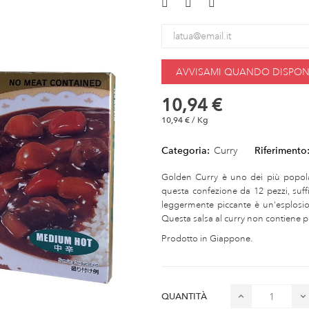
AVVISAMI QUANDO DISPONI
10,94 €
10,94 € / Kg
Categoria:
Curry
Riferimento
Golden Curry è uno dei più popola
questa confezione da 12 pezzi, suff
leggermente piccante è un'esplosio
Questa salsa al curry non contiene pr
Prodotto in Giappone.
QUANTITÀ