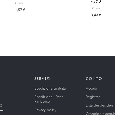
- S&B
Curry
Curry
11,57 €
3,43 €
SERVIZI
CONTO
Spedizione gratuita
Accedi
Spedizione - Reso -
Registrati
Rimborso
Lista dei desideri
SI
Privacy policy
Cronologia acquis