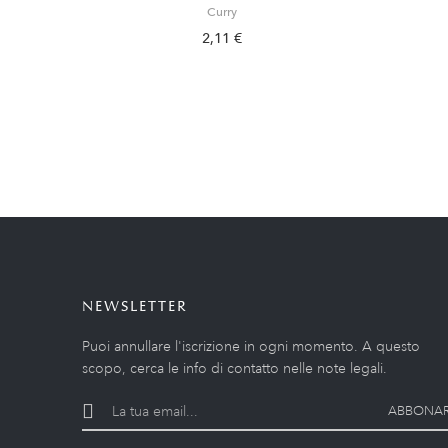
Curry
2,11 €
NEWSLETTER
Puoi annullare l'iscrizione in ogni momento. A questo
scopo, cerca le info di contatto nelle note legali.
ABBONAR