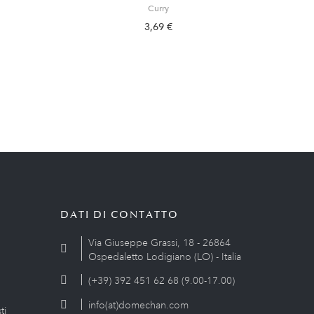
Curry
3,69 €
DATI DI CONTATTO
Via Giuseppe Grassi, 18 - 26864
Ospedaletto Lodigiano (LO) - Italia
(+39) 392 451 62 68 (9.00-17.00)
info(at)domechan.com
ti