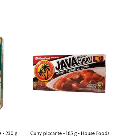
 - 230 g
Curry piccante - 185 g - House Foods
Curry g