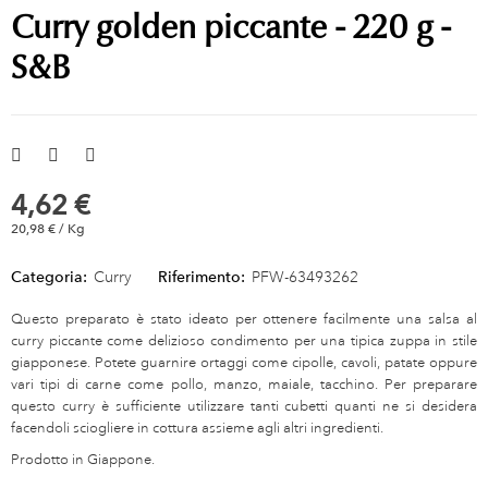
Curry golden piccante - 220 g -
S&B
4,62 €
20,98 € / Kg
Categoria:
Curry
Riferimento:
PFW-63493262
Questo preparato è stato ideato per ottenere facilmente una salsa al
curry piccante come delizioso condimento per una tipica zuppa in stile
giapponese. Potete guarnire ortaggi come cipolle, cavoli, patate oppure
vari tipi di carne come pollo, manzo, maiale, tacchino. Per preparare
questo curry è sufficiente utilizzare tanti cubetti quanti ne si desidera
facendoli sciogliere in cottura assieme agli altri ingredienti.
Prodotto in Giappone.