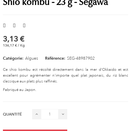
Shio kombu - 23 g - Segawa
3,13 €
136,17 € / Kg
Catégorie:
Algues
Référence:
SEG-48987902
Ce shio kombu est récolté directement dans la mer d'Okkaido et est
excellent pour agrémenter n'importe quel plat japonais, du riz blanc
classique aux plats plus raffinés.
Fabriqué au Japon.
QUANTITÉ