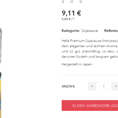
9,11 €
5,06 € / l
Kategorie:
Sojasauce
Referen
Helle Premium-Sojasauce (Honjozo) vo
dem eleganten und leichten Aroma, d
und ist gut streichfähig, so dass
darunter Nudeln und langsam gekoc
Hergestellt in Japan.
ANZAHL
IN DEN WARENKORB LEG