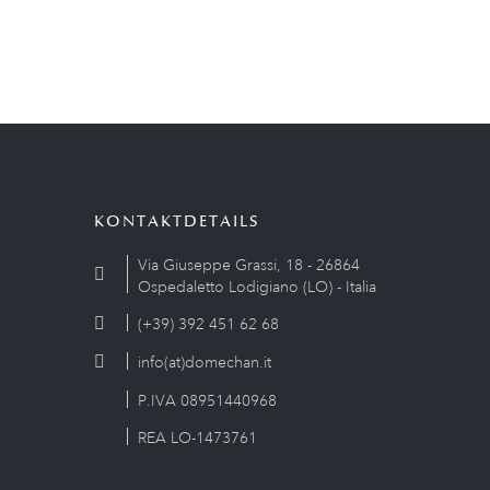
KONTAKTDETAILS
Via Giuseppe Grassi, 18 - 26864
Ospedaletto Lodigiano (LO) - Italia
(+39) 392 451 62 68
info(at)domechan.it
P.IVA 08951440968
REA LO-1473761