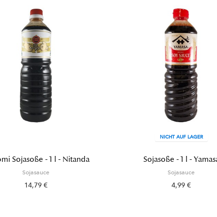
NICHT AUF LAGER
i Sojasoße - 1 l - Nitanda
Sojasoße - 1 l - Yamas
Sojasauce
Sojasauce
14,79 €
4,99 €