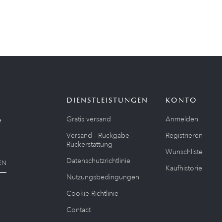
DIENSTLEISTUNGEN
KONTO
Gratis versand
Anmelden
e
Versand - Rückgabe -
Registrieren
Rückerstattung
Wunschliste
Datenschutzrichtlinie
EN
Kaufhistorie
Nutzungsbedingungen
Cookie-Richtlinie
Contact