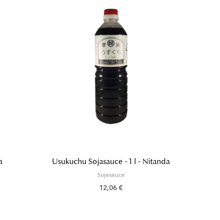
a
Usukuchu Sojasauce - 1 l - Nitanda
Koikuc
Sojasauce
12,06 €