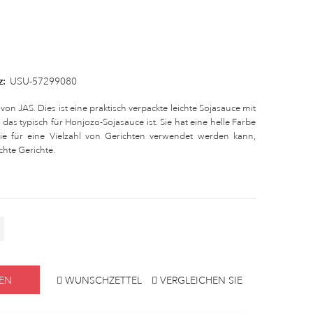
z:
USU-57299080
n JAS. Dies ist eine praktisch verpackte leichte Sojasauce mit
as typisch für Honjozo-Sojasauce ist. Sie hat eine helle Farbe
 sie für eine Vielzahl von Gerichten verwendet werden kann,
hte Gerichte.
EN
WUNSCHZETTEL
VERGLEICHEN SIE