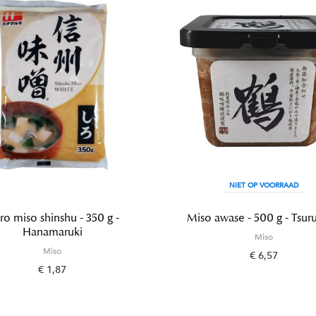
NIET OP VOORRAAD
ro miso shinshu - 350 g -
Miso awase - 500 g - Tsur
Hanamaruki
Miso
Miso
€ 6,57
€ 1,87