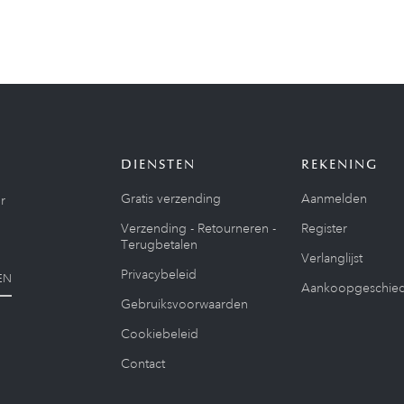
DIENSTEN
REKENING
Gratis verzending
Aanmelden
r
Verzending - Retourneren -
Register
Terugbetalen
Verlanglijst
Privacybeleid
EN
Aankoopgeschied
Gebruiksvoorwaarden
Cookiebeleid
Contact