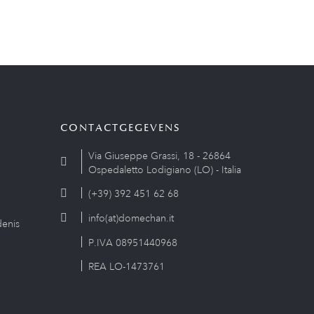
CONTACTGEGEVENS
Via Giuseppe Grassi, 18 - 26864
Ospedaletto Lodigiano (LO) - Italia
(+39) 392 451 62 68
info(at)domechan.it
enis
P.IVA 08951440968
REA LO-1473761