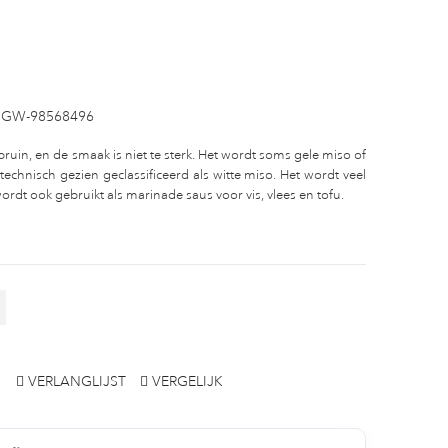
SGW-98568496
t bruin, en de smaak is niet te sterk. Het wordt soms gele miso of
hnisch gezien geclassificeerd als witte miso. Het wordt veel
ordt ook gebruikt als marinade saus voor vis, vlees en tofu.
VERLANGLIJST
VERGELIJK