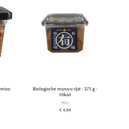
umiso
Biologische maruyu rijst - 375 g -
Mi
Hikari
Miso
€ 4,84