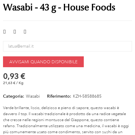
Wasabi - 43 g - House Foods
AVVISAMI QUANDO DISPONIBILE
0,93 €
21,63 € / Kg
Categoria:
Wasabi
Riferimento:
KZH-58588685
Verde brillante, liscio, delizioso e pieno di sapore, questo wasabi è
davvero il top. Il wasabi tradizionale è prodotto da una radice vegetale
che cresce nelle regioni montuose del Giappone, questo contiene
rafano. Tradizionalmente utilizzato come una medicina, il wasabi è oggi
più comunemente usato come condimento, servito con sushi da un