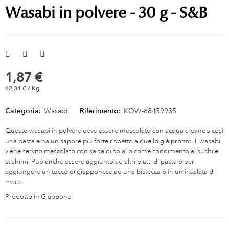
Wasabi in polvere - 30 g - S&B
1,87 €
62,34 € / Kg
Categoria:
Wasabi
Riferimento:
KQW-68459935
Questo wasabi in polvere deve essere mescolato con acqua creando così
una pasta e ha un sapore più forte rispetto a quello già pronto. Il wasabi
viene servito mescolato con salsa di soia, o come condimento al sushi e
sashimi. Può anche essere aggiunto ad altri piatti di pasta o per
aggiungere un tocco di giapponese ad una bistecca o in un insalata di
mare.
Prodotto in Giappone.