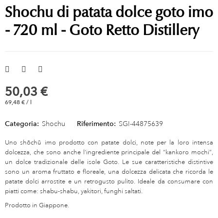
Shochu di patata dolce goto imo
- 720 ml - Goto Retto Distillery
50,03 €
69,48 € / l
Categoria:
Shochu
Riferimento:
SGI-44875639
Uno shōchū imo prodotto con patate dolci, note per la loro intensa
dolcezza, che sono anche l'ingrediente principale del “kankoro mochi”,
un dolce tradizionale delle isole Goto. Le sue caratteristiche distintive
sono un aroma fruttato e floreale, una dolcezza delicata che ricorda le
patate dolci arrostite e un retrogusto pulito. Ideale da consumare con
piatti come: shabu-shabu, yakitori, funghi saltati.
Prodotto in Giappone.