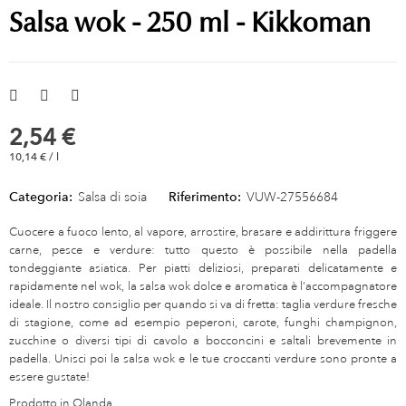
Salsa wok - 250 ml - Kikkoman
2,54 €
10,14 € / l
Categoria:
Salsa di soia
Riferimento:
VUW-27556684
Cuocere a fuoco lento, al vapore, arrostire, brasare e addirittura friggere
carne, pesce e verdure: tutto questo è possibile nella padella
tondeggiante asiatica. Per piatti deliziosi, preparati delicatamente e
rapidamente nel wok, la salsa wok dolce e aromatica è l’accompagnatore
ideale. Il nostro consiglio per quando si va di fretta: taglia verdure fresche
di stagione, come ad esempio peperoni, carote, funghi champignon,
zucchine o diversi tipi di cavolo a bocconcini e saltali brevemente in
padella. Unisci poi la salsa wok e le tue croccanti verdure sono pronte a
essere gustate!
Prodotto in Olanda.