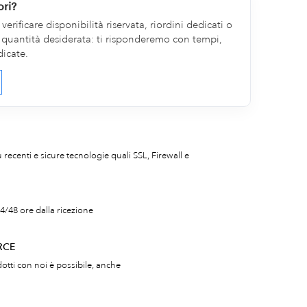
ori?
erificare disponibilità riservata, riordini dedicati o
la quantità desiderata: ti risponderemo con tempi,
dicate.
iù recenti e sicure tecnologie quali SSL, Firewall e
4/48 ore dalla ricezione
RCE
otti con noi è possibile, anche