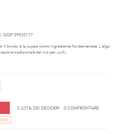
:
QQP-39920177
er il brodo e la zuppa come ingrediente fondamentale. L'alga
azione tradizionale del riso per sushi.
LISTA DEI DESIDERI
CONFRONTARE
ZINO