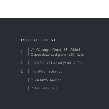
DATI DI CONTATTO
Via Giuseppe Grassi, 18 - 26864
Ospedaletto Lodigiano (LO) - Italia
(+39) 392 451 62 68 (9.00-17.00)
info(at)domechan.com
ti
P.IVA 08951440968
REA LO-1473761