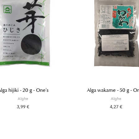
lga hijiki - 20 g - One's
Alga wakame - 50 g - On
Alghe
Alghe
3,99 €
4,27 €