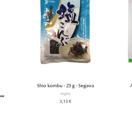
Shio kombu - 23 g - Segawa
A
Alghe
3,13 €