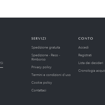
SERVIZI
CONTO
Spedizione gratuita
Accedi
Spedizione - Reso -
Registrati
Rimborso
Lista dei desideri
SI
Privacy policy
Cronologia acquis
Termini e condizioni d'uso
Cookie policy
Contattaci