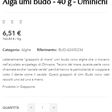
Alga umi budo - 40 g - Uminichi
6,51 €
162,83 € / Kg
Categoria:
Alghe
Riferimento:
BUD-42435234
Letteralmente "grappolo di mare" umi budo sono alghe che si trovano
nell'assolato arcipelago di Okinawa. Tesoro del mare, queste perle sono
chiamate anche “caviale verde” perché hanno la particolarità di scoppiare
sotto il dente come il caviale. Questi grappoli di Umi Budo sono stati
raccolti uno ad uno a mano.
Prodotto in Giappone.
QUANTITÀ