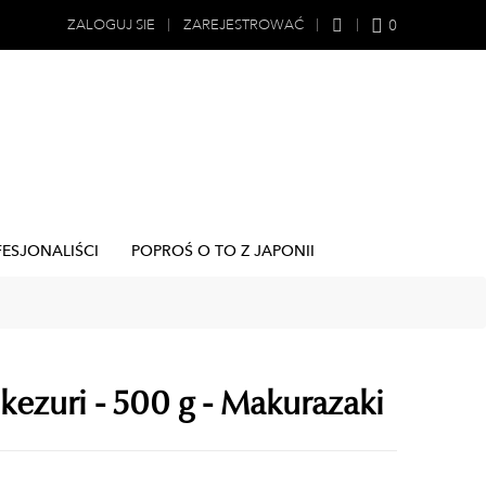
0
ZALOGUJ SIE
ZAREJESTROWAĆ
FESJONALIŚCI
POPROŚ O TO Z JAPONII
kezuri - 500 g - Makurazaki