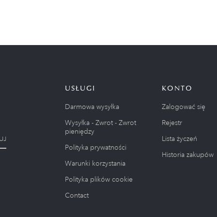
USŁUGI
KONTO
Darmowa wysyłka
Zalogować się
Wysyłka - Zwrot - Zwrot
Rejestr
pieniędzy
Lista życzeń
UJ
Polityka prywatności
Historia zakupów
Warunki korzystania
Polityka plików cookie
Contact