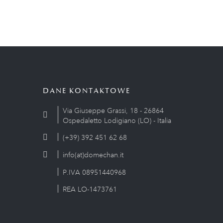
DANE KONTAKTOWE
Via Giuseppe Grassi, 18 - 26864
Ospedaletto Lodigiano (LO) - Italia
(+39) 392 451 62 68
info(at)domechan.it
P.IVA 08951440968
REA LO-1473761