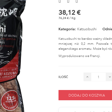
38,12 €
76,24 € / Kg
Kategoria:
Katsuobushi
Odnie
Katsuobushi to bardzo ważny składnik
mniejszej niż 0,2 mm. Pozwala t
eleganckiego aromatu. Może być rów
Wyprodukowano we Francji.
ILOŚĆ
DODAJ DO KOSZYKA