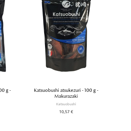
00 g -
Katsuobushi atsukezuri - 100 g -
Kat
Makurazaki
Katsuobushi
10,57 €