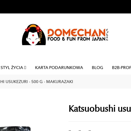
STYL ŻYCIA
KARTA PODARUNKOWA
BLOG
B2B-PRO
I USUKEZURI - 500 G - MAKURAZAKI
Katsuobushi usu