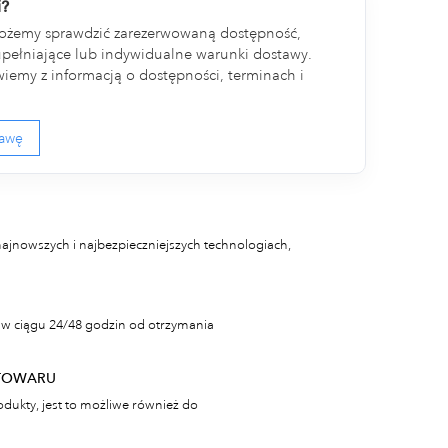
i?
ożemy sprawdzić zarezerwowaną dostępność,
ełniające lub indywidualne warunki dostawy.
iemy z informacją o dostępności, terminach i
tawę
najnowszych i najbezpieczniejszych technologiach,
w ciągu 24/48 godzin od otrzymania
TOWARU
odukty, jest to możliwe również do