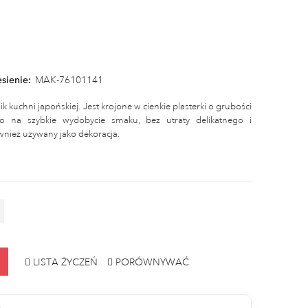
sienie:
MAK-76101141
 kuchni japońskiej. Jest krojone w cienkie plasterki o grubości
o na szybkie wydobycie smaku, bez utraty delikatnego i
nież używany jako dekoracja.
LISTA ŻYCZEŃ
PORÓWNYWAĆ