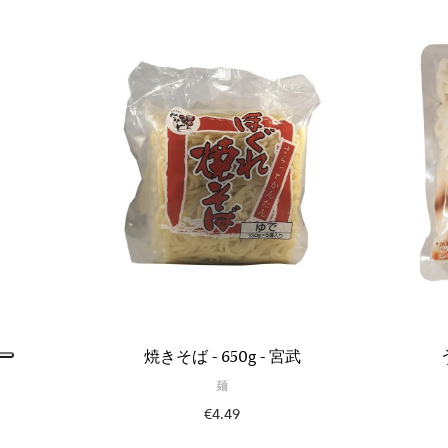
焼きそば - 650g - 宮武
う
麺
€4.49