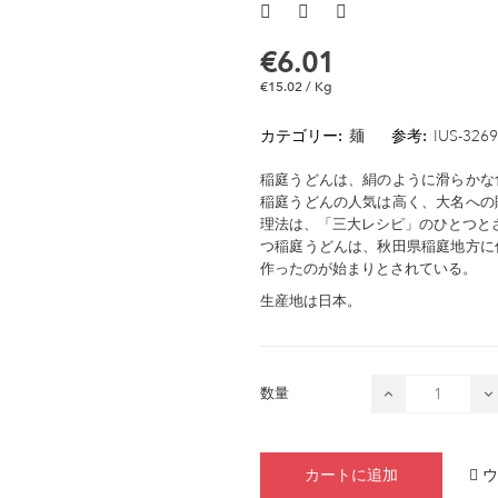
€6.01
€15.02 / Kg
カテゴリー:
麺
参考:
IUS-326
稲庭うどんは、絹のように滑らかな
稲庭うどんの人気は高く、大名への
理法は、「三大レシピ」のひとつと
つ稲庭うどんは、秋田県稲庭地方に
作ったのが始まりとされている。
生産地は日本。
数量
ウ
カートに追加