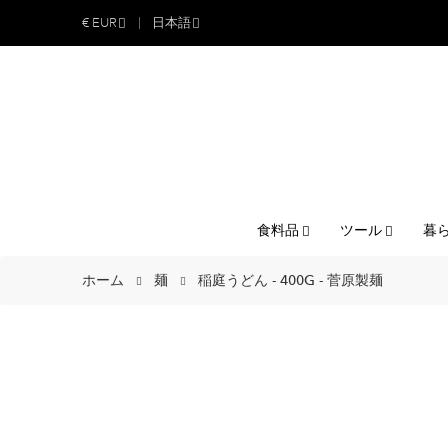
€
EUR
日本語
食料品
ツール
暮
ホーム
麺
稲庭うどん - 400G - 菅原製麺