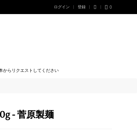
0
ログイン
登録
本からリクエストしてください
0g - 菅原製麺