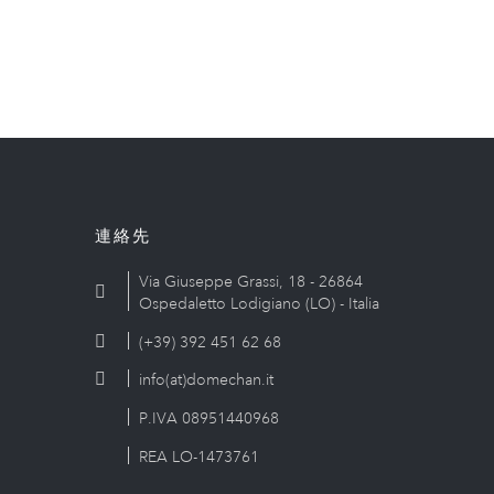
連絡先
Via Giuseppe Grassi, 18 - 26864
Ospedaletto Lodigiano (LO) - Italia
(+39) 392 451 62 68
info(at)domechan.it
P.IVA 08951440968
REA LO-1473761