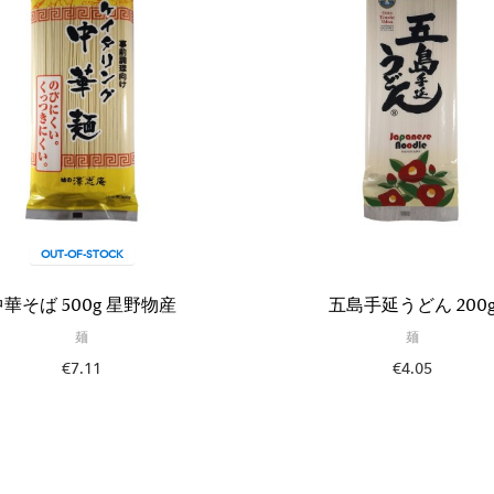
OUT-OF-STOCK
中華そば 500g 星野物産
五島手延うどん 200
麺
麺
€7.11
€4.05