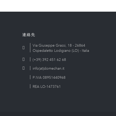
連絡先
Via Giuseppe Grassi, 18 - 26864
Ospedaletto Lodigiano (LO) - Italia
(+39) 392 451 62 68
info(at)domechan.it
P.IVA 08951440968
REA LO-1473761