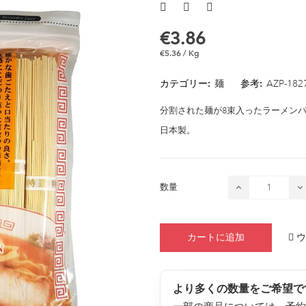
€3.86
€5.36 / Kg
カテゴリー:
麺
参考:
AZP-182
分割された麺が8束入ったラーメン
日本製。
数量
ウ
カートに追加
より多くの数量をご希望で