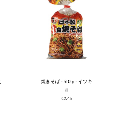
g
焼きそば - 510 g - イツキ
焼
麺
€2.45