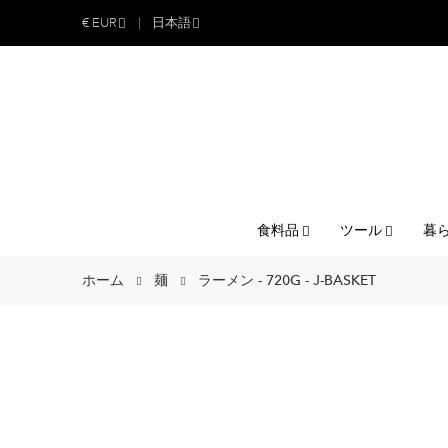
€
EUR
日本語
食料品
ツール
暮
ホーム
麺
ラーメン - 720G - J-BASKET