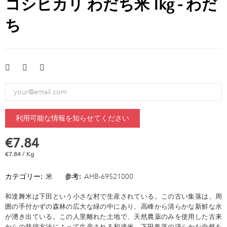
コシヒカリ わだち米 1kg - わだ
ち
利用可能な情報を知らせてください
€7.84
€7.84 / Kg
カテゴリー:
米
参考:
AHB-69521000
和達舞米は下田という小さな村で生産されている。この古い集落は、周
囲の手付かずの森林の広大な緑の中にあり、高峰から清らかな新鮮な水
が湧き出ている。この人里離れた土地で、天然農薬のみを使用した古来
からの栽培方法によって生産される和達米。下田集落の清らかな自然を