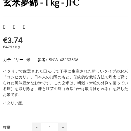
玄米夢錦 - 1 kg - JFC
€3.74
€3.74 / Kg
カテゴリー:
米
参考:
BNW-48233636
イタリアで厳選された田んぼで丁寧に生産された新しいタイプのお米
「コシヒカリ」。日本人の指導のもと、伝統的な栽培方法で丹念に育て
られた風味豊かなお米です。この玄米は、籾殻（米粒の外側を覆ってい
る層）を取り除き、糠と胚芽の層（通常白米は取り除かれる）を残した
お米です。
イタリア産。
数量