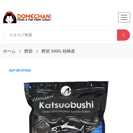
ホーム
鰹節
鰹節 500G 枕崎産
OUT-OF-STOCK