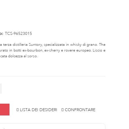
o:
TCS-96523015
a terza distilleria Suntory, specializzata in whisky di grano. The
rato in botti ex-bourbon, ex-sherry e rovere europeo. Liscio e
icata dolcezza al sorso.
LISTA DEI DESIDERI
CONFRONTARE