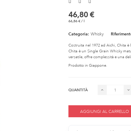
46,80 €
66,86 € / l
Categoria:
Whisky
Riferiment
Costruita nel 1972 ad Aichi, Chita è l
Chita è un Single Grain Whisky matu
versatile, offre complessità e una del
Prodotto in Giappone.
QUANTITÀ
AGGIUNGI AL CARRELLO