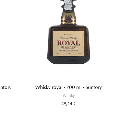
untory
Whisky royal - 700 ml - Suntory
Whis
Whisky
49,14 €