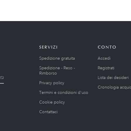
SERVIZI
CONTO
Spedizione gratuita
Accedi
Spedizione - Reso -
Registrati
Rimborso
Lista dei desideri
SI
Privacy policy
Cronologia acquis
Termini e condizioni d'uso
Cookie policy
Contattaci