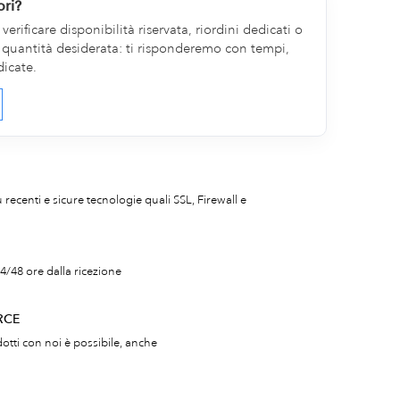
ori?
erificare disponibilità riservata, riordini dedicati o
la quantità desiderata: ti risponderemo con tempi,
dicate.
iù recenti e sicure tecnologie quali SSL, Firewall e
4/48 ore dalla ricezione
RCE
otti con noi è possibile, anche