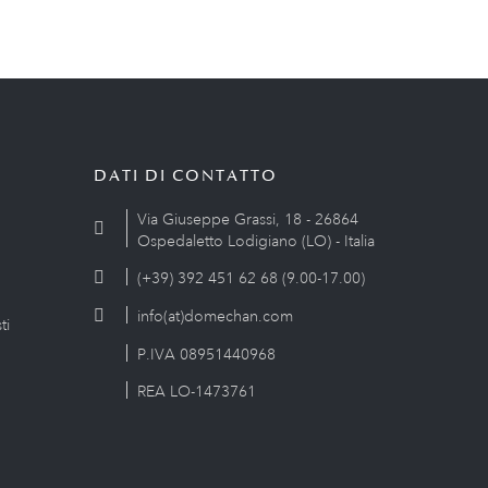
DATI DI CONTATTO
Via Giuseppe Grassi, 18 - 26864
Ospedaletto Lodigiano (LO) - Italia
(+39) 392 451 62 68 (9.00-17.00)
info(at)domechan.com
ti
P.IVA 08951440968
REA LO-1473761