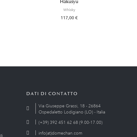
Hakusyu
Whisky
117,00 €
DATI DI CONTATTO
Via Giuseppe Grassi, 18 - 26864
Ospedaletto Lodigiano (LO) - Italia
(+39) 392 451 62 68 (9.00-17.00)
info(at)domechan.com
ti