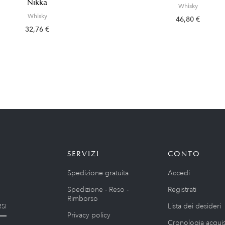
Nikka
Whisky
Whisky
46,80 €
32,76 €
SERVIZI
CONTO
Spedizione gratuita
Accedi
Spedizione - Reso -
Registrati
Rimborso
Lista dei desideri
SI
Privacy policy
Cronologia acquis