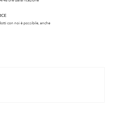
4/48 ore dalla ricezione
RCE
otti con noi è possibile, anche