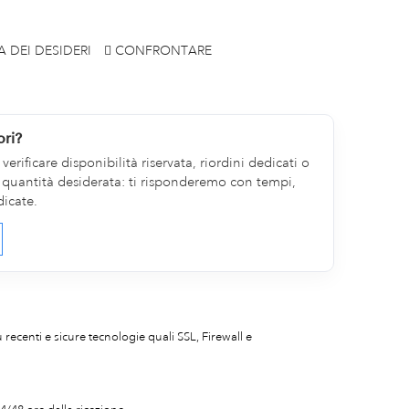
A DEI DESIDERI
CONFRONTARE
ori?
erificare disponibilità riservata, riordini dedicati o
la quantità desiderata: ti risponderemo con tempi,
dicate.
iù recenti e sicure tecnologie quali SSL, Firewall e