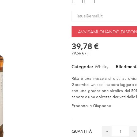
AVVISAMI QUANDO DISPONI
39,78 €
79,56 € / l
Categoria:
Whisky
Riferiment
Riku è una miscela di distillati unici
Gotemba. Unisce il sapore leggero de
con una gradazione alcolica del 50%
sapore e una dolcezza derivati dalle b
Prodotto in Giappone.
QUANTITÀ