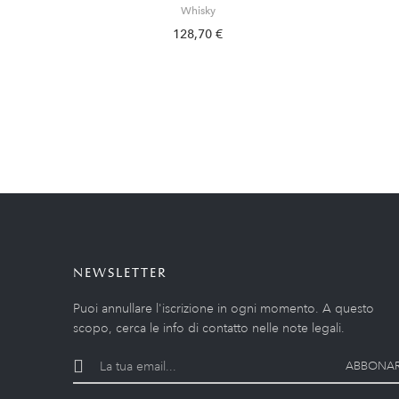
Whisky
128,70 €
NEWSLETTER
Puoi annullare l'iscrizione in ogni momento. A questo
scopo, cerca le info di contatto nelle note legali.
ABBONAR