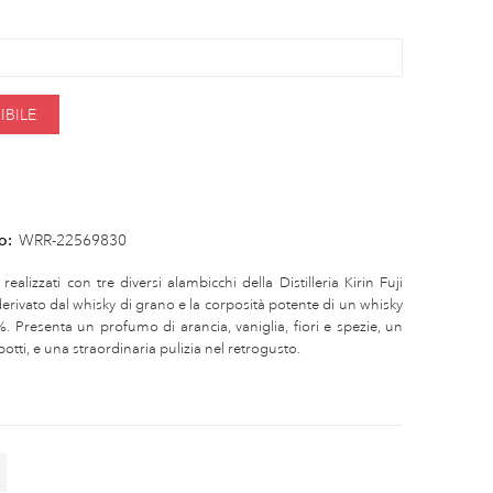
BILE
o:
WRR-22569830
 realizzati con tre diversi alambicchi della Distilleria Kirin Fuji
rivato dal whisky di grano e la corposità potente di un whisky
. Presenta un profumo di arancia, vaniglia, fiori e spezie, un
otti, e una straordinaria pulizia nel retrogusto.