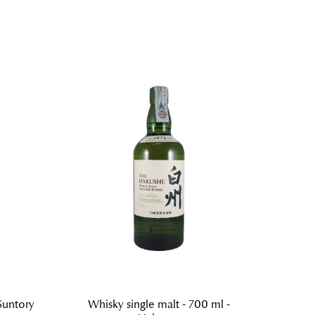
Suntory
Whisky single malt - 700 ml -
Whis