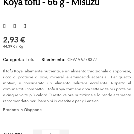
Koya tofu - 66 g - Misuzu
2,93 €
44,39 € / Kg
Categoria:
Tofu
Riferimento:
CEW-56778377
Il tofu Koya, altamente nutriente, è un alimento tradizionale giapponese,
ricco di proteine ​​di soia, minerali e aminoacidi essenziali. Per questo
motivo, è considerato un alimento salutare eccellente. Rispetto al
comune tofu compatto, il tofu Koya contiene circa sette volte più proteine
​​e cinque volte più calcio! Questo valore nutrizionale lo rende altamente
raccomandato per i bambini in crescita e per gli anziani.
Prodotto in Giappone.