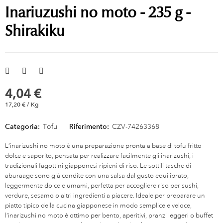
Inariuzushi no moto - 235 g -
Shirakiku
4,04 €
17,20 € / Kg
Categoria:
Tofu
Riferimento:
CZV-74263368
L’inarizushi no moto è una preparazione pronta a base di tofu fritto
dolce e saporito, pensata per realizzare facilmente gli inarizushi, i
tradizionali fagottini giapponesi ripieni di riso. Le sottili tasche di
aburaage sono già condite con una salsa dal gusto equilibrato,
leggermente dolce e umami, perfetta per accogliere riso per sushi,
verdure, sesamo o altri ingredienti a piacere. Ideale per preparare un
piatto tipico della cucina giapponese in modo semplice e veloce,
l’inarizushi no moto è ottimo per bento, aperitivi, pranzi leggeri o buffet