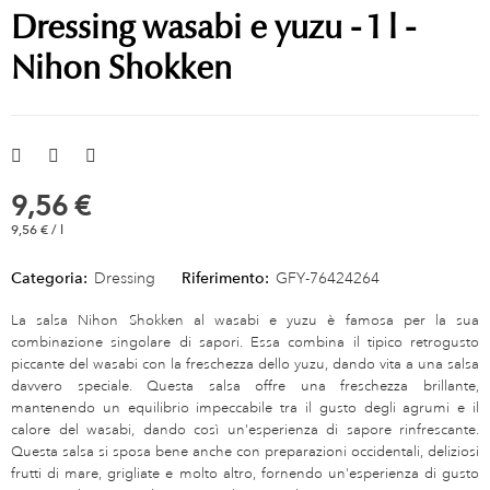
Dressing wasabi e yuzu - 1 l -
Nihon Shokken
9,56 €
9,56 € / l
Categoria:
Dressing
Riferimento:
GFY-76424264
La salsa Nihon Shokken al wasabi e yuzu è famosa per la sua
combinazione singolare di sapori. Essa combina il tipico retrogusto
piccante del wasabi con la freschezza dello yuzu, dando vita a una salsa
davvero speciale. Questa salsa offre una freschezza brillante,
mantenendo un equilibrio impeccabile tra il gusto degli agrumi e il
calore del wasabi, dando così un'esperienza di sapore rinfrescante.
Questa salsa si sposa bene anche con preparazioni occidentali, deliziosi
frutti di mare, grigliate e molto altro, fornendo un'esperienza di gusto