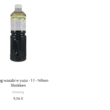
g wasabi e yuzu - 1 l - Nihon
Shokken
Dressing
9,56 €