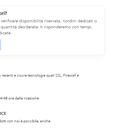
ori?
erificare disponibilità riservata, riordini dedicati o
la quantità desiderata: ti risponderemo con tempi,
dicate.
iù recenti e sicure tecnologie quali SSL, Firewall e
4/48 ore dalla ricezione
RCE
otti con noi è possibile, anche