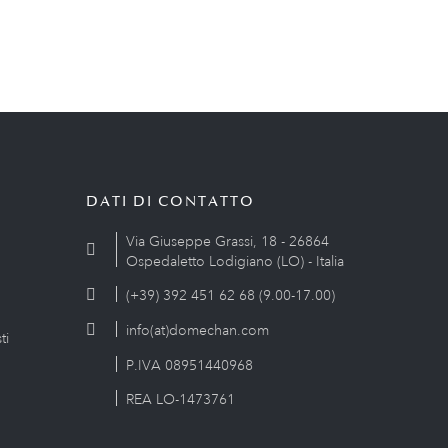
DATI DI CONTATTO
Via Giuseppe Grassi, 18 - 26864
Ospedaletto Lodigiano (LO) - Italia
(+39) 392 451 62 68 (9.00-17.00)
info(at)domechan.com
ti
P.IVA 08951440968
REA LO-1473761