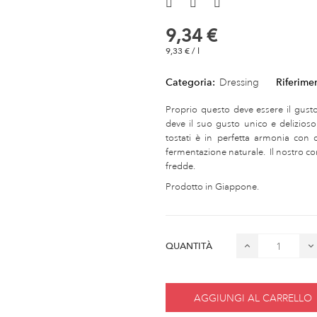
9,34 €
9,33 € / l
Categoria:
Dressing
Riferime
Proprio questo deve essere il gusto
deve il suo gusto unico e delizio
tostati è in perfetta armonia con 
fermentazione naturale. Il nostro co
fredde.
Prodotto in Giappone.
QUANTITÀ
AGGIUNGI AL CARRELLO