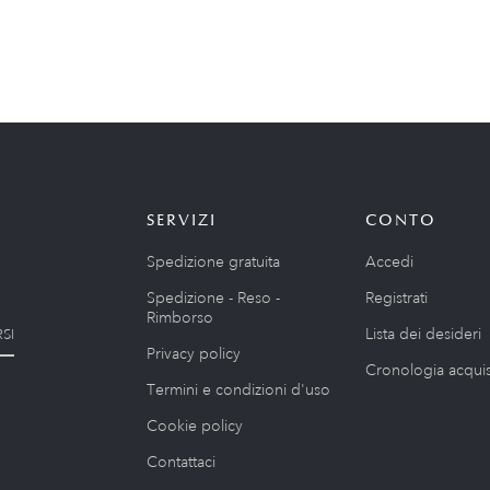
SERVIZI
CONTO
Spedizione gratuita
Accedi
Spedizione - Reso -
Registrati
Rimborso
Lista dei desideri
SI
Privacy policy
Cronologia acquis
Termini e condizioni d'uso
Cookie policy
Contattaci