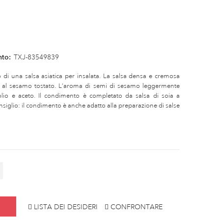
nto:
TXJ-83549839
 di una salsa asiatica per insalata. La salsa densa e cremosa
so al sesamo tostato. L’aroma di semi di sesamo leggermente
olio e aceto. Il condimento è completato da salsa di soia a
nsiglio: il condimento è anche adatto alla preparazione di salse
LISTA DEI DESIDERI
CONFRONTARE