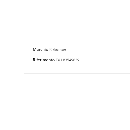
Marchio
Kikkoman
Riferimento
TXJ-83549839