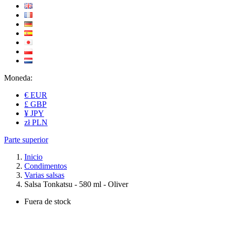
Moneda:
€ EUR
£ GBP
¥ JPY
zł PLN
Parte superior
Inicio
Condimentos
Varias salsas
Salsa Tonkatsu - 580 ml - Oliver
Fuera de stock