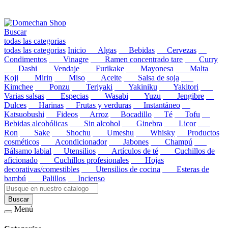
Buscar
todas las categorias
todas las categorias
Inicio
Algas
Bebidas
Cervezas
Condimentos
Vinagre
Ramen concentrado tare
Curry
Dashi
Vendaje
Furikake
Mayonesa
Malta
Koji
Mirin
Miso
Aceite
Salsa de soja
Kimchee
Ponzu
Teriyaki
Yakiniku
Yakitori
Varias salsas
Especias
Wasabi
Yuzu
Jengibre
Dulces
Harinas
Frutas y verduras
Instantáneo
Katsuobushi
Fideos
Arroz
Bocadillo
Té
Tofu
Bebidas alcohólicas
Sin alcohol
Ginebra
Licor
Ron
Sake
Shochu
Umeshu
Whisky
Productos
cosméticos
Acondicionador
Jabones
Champú
Bálsamo labial
Utensilios
Artículos de té
Cuchillos de
aficionado
Cuchillos profesionales
Hojas
decorativas/comestibles
Utensilios de cocina
Esteras de
bambú
Palillos
Incienso
Buscar
Menú