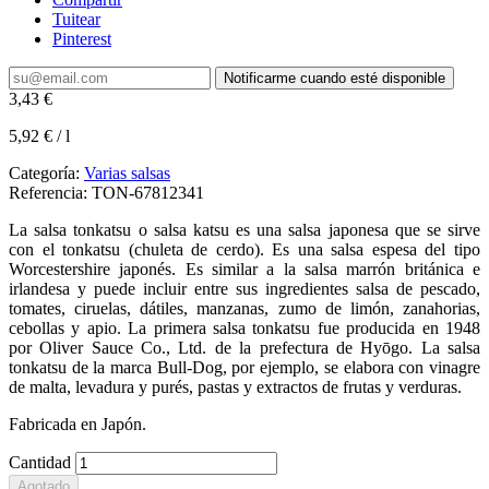
Tuitear
Pinterest
Notificarme cuando esté disponible
3,43 €
5,92 € / l
Categoría:
Varias salsas
Referencia:
TON-67812341
La salsa tonkatsu o salsa katsu es una salsa japonesa que se sirve
con el tonkatsu (chuleta de cerdo). Es una salsa espesa del tipo
Worcestershire japonés. Es similar a la salsa marrón británica e
irlandesa y puede incluir entre sus ingredientes salsa de pescado,
tomates, ciruelas, dátiles, manzanas, zumo de limón, zanahorias,
cebollas y apio. La primera salsa tonkatsu fue producida en 1948
por Oliver Sauce Co., Ltd. de la prefectura de Hyōgo. La salsa
tonkatsu de la marca Bull-Dog, por ejemplo, se elabora con vinagre
de malta, levadura y purés, pastas y extractos de frutas y verduras.
Fabricada en Japón.
Cantidad
Agotado