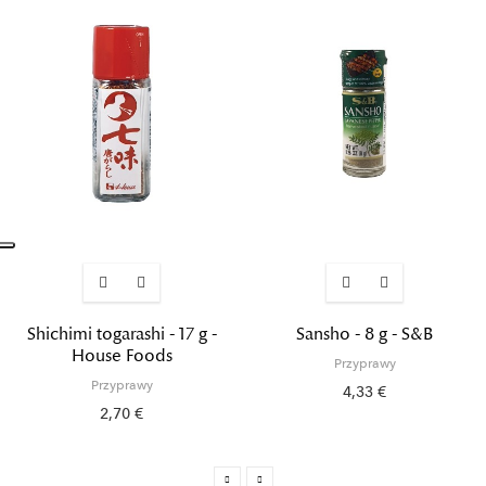
Shichimi togarashi - 17 g -
Sansho - 8 g - S&B
House Foods
Przyprawy
Przyprawy
4,33 €
2,70 €