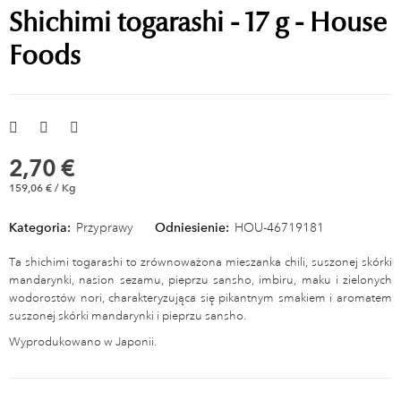
Shichimi togarashi - 17 g - House
Foods
2,70 €
159,06 € / Kg
Kategoria:
Przyprawy
Odniesienie:
HOU-46719181
Ta shichimi togarashi to zrównoważona mieszanka chili, suszonej skórki
mandarynki, nasion sezamu, pieprzu sansho, imbiru, maku i zielonych
wodorostów nori, charakteryzująca się pikantnym smakiem i aromatem
suszonej skórki mandarynki i pieprzu sansho.
Wyprodukowano w Japonii.