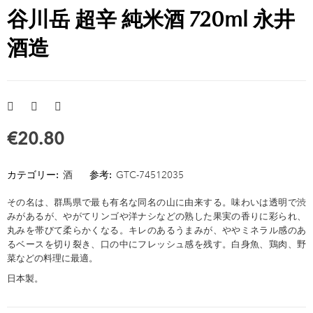
谷川岳 超辛 純米酒 720ml 永井
酒造
€20.80
カテゴリー:
酒
参考:
GTC-74512035
その名は、群馬県で最も有名な同名の山に由来する。味わいは透明で渋
みがあるが、やがてリンゴや洋ナシなどの熟した果実の香りに彩られ、
丸みを帯びて柔らかくなる。キレのあるうまみが、ややミネラル感のあ
るベースを切り裂き、口の中にフレッシュ感を残す。白身魚、鶏肉、野
菜などの料理に最適。
日本製。