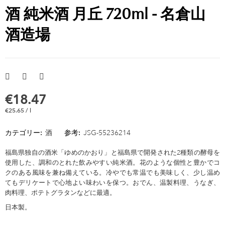
酒 純米酒 月丘 720ml - 名倉山
酒造場
€18.47
€25.65 / l
カテゴリー:
酒
参考:
JSG-55236214
福島県独自の酒米「ゆめのかおり」と福島県で開発された2種類の酵母を
使用した、調和のとれた飲みやすい純米酒。花のような個性と豊かでコ
クのある風味を兼ね備えている。冷やでも常温でも美味しく、少し温め
てもデリケートで心地よい味わいを保つ。おでん、温製料理、うなぎ、
肉料理、ポテトグラタンなどに最適。
日本製。