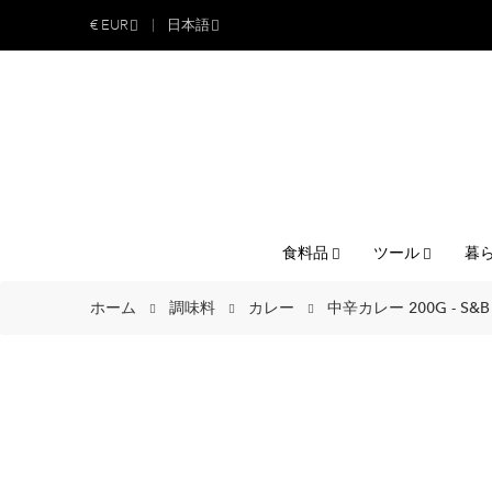
€
EUR
日本語
食料品
ツール
暮
ホーム
調味料
カレー
中辛カレー 200G - S&B