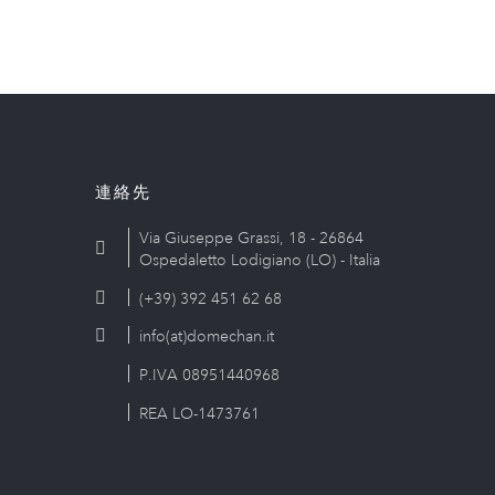
連絡先
Via Giuseppe Grassi, 18 - 26864
Ospedaletto Lodigiano (LO) - Italia
(+39) 392 451 62 68
info(at)domechan.it
P.IVA 08951440968
REA LO-1473761