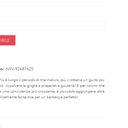
BILE
to:
NXV-92687625
Più è lungo il periodo di marinatura, più si ottiene un gusto più
ò: rispolvera la griglia e preparati a gustarla! E per coloro che
 una consistenza più croccante, è possibile aggiungere altra
licemente fantastica per un barbecue perfetto!