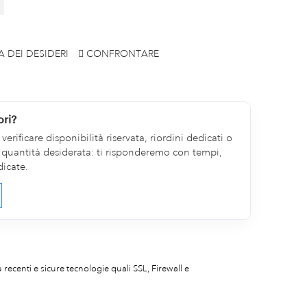
A DEI DESIDERI
CONFRONTARE
ori?
erificare disponibilità riservata, riordini dedicati o
la quantità desiderata: ti risponderemo con tempi,
dicate.
iù recenti e sicure tecnologie quali SSL, Firewall e