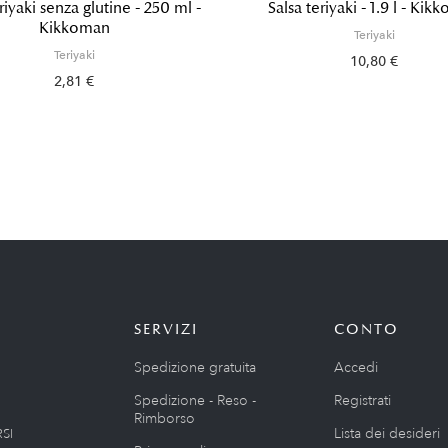
riyaki senza glutine - 250 ml -
Salsa teriyaki - 1.9 l - Ki
Kikkoman
Teriyaki
Teriyaki
10,80 €
2,81 €
SERVIZI
CONTO
Spedizione gratuita
Accedi
Spedizione - Reso -
Registrati
Rimborso
Lista dei desideri
SI