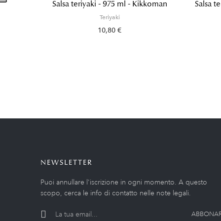
Salsa teriyaki - 975 ml - Kikkoman
Salsa te
Teriyaki
10,80 €
NEWSLETTER
Puoi annullare l'iscrizione in ogni momento. A questo
scopo, cerca le info di contatto nelle note legali.
ABBONAR