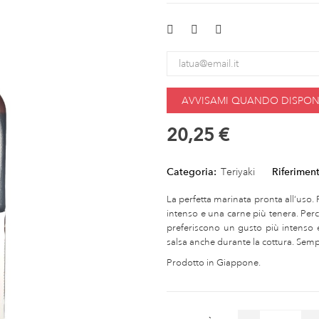
AVVISAMI QUANDO DISPONI
20,25 €
Categoria:
Teriyaki
Riferimen
La perfetta marinata pronta all‘uso. 
intenso e una carne più tenera. Perci
preferiscono un gusto più intenso e
salsa anche durante la cottura. Semp
Prodotto in Giappone.