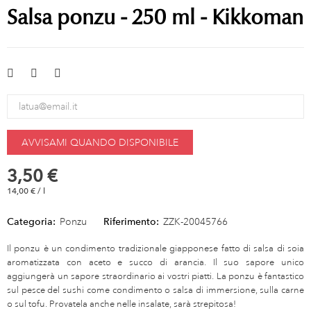
Salsa ponzu - 250 ml - Kikkoman
AVVISAMI QUANDO DISPONIBILE
3,50 €
14,00 € / l
Categoria:
Ponzu
Riferimento:
ZZK-20045766
Il ponzu è un condimento tradizionale giapponese fatto di salsa di soia
aromatizzata con aceto e succo di arancia. Il suo sapore unico
aggiungerà un sapore straordinario ai vostri piatti. La ponzu è fantastico
sul pesce del sushi come condimento o salsa di immersione, sulla carne
o sul tofu. Provatela anche nelle insalate, sarà strepitosa!