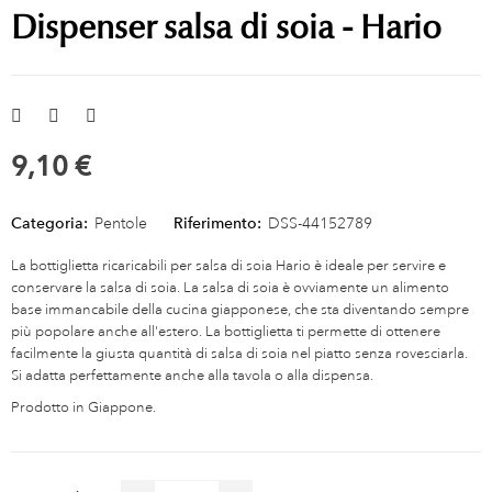
Dispenser salsa di soia - Hario
9,10 €
Categoria:
Pentole
Riferimento:
DSS-44152789
La bottiglietta ricaricabili per salsa di soia Hario è ideale per servire e
conservare la salsa di soia. La salsa di soia è ovviamente un alimento
base immancabile della cucina giapponese, che sta diventando sempre
più popolare anche all'estero. La bottiglietta ti permette di ottenere
facilmente la giusta quantità di salsa di soia nel piatto senza rovesciarla.
Si adatta perfettamente anche alla tavola o alla dispensa.
Prodotto in Giappone.