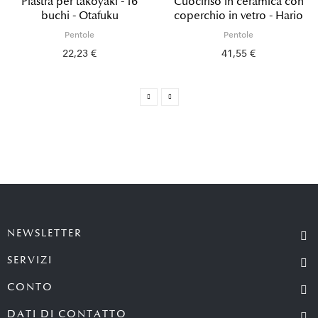
Piastra per takoyaki - 16
Cuociriso in ceramica con
buchi - Otafuku
coperchio in vetro - Hario
Pentole
Pentole
22,23 €
41,55 €
NEWSLETTER
SERVIZI
CONTO
DATI DI CONTATTO