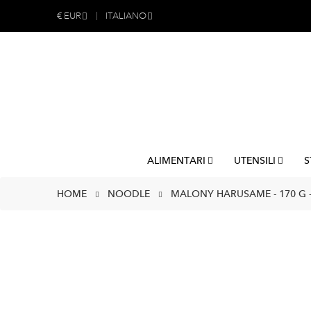
€
EUR
ITALIANO
ALIMENTARI
UTENSILI
S
HOME
NOODLE
MALONY HARUSAME - 170 G 