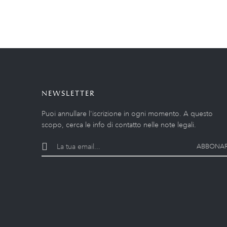
NEWSLETTER
Puoi annullare l'iscrizione in ogni momento. A questo
scopo, cerca le info di contatto nelle note legali.
ABBONAR