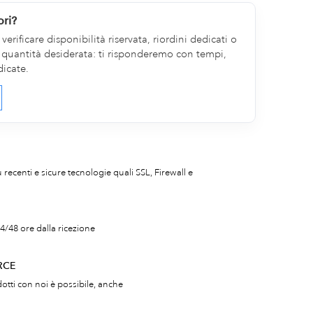
ori?
erificare disponibilità riservata, riordini dedicati o
la quantità desiderata: ti risponderemo con tempi,
dicate.
iù recenti e sicure tecnologie quali SSL, Firewall e
4/48 ore dalla ricezione
RCE
otti con noi è possibile, anche