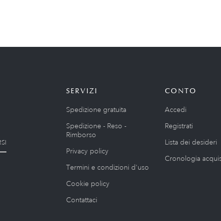
SERVIZI
CONTO
Spedizione gratuita
Accedi
Spedizione - Reso -
Registrati
Rimborso
Lista dei desideri
SI
Privacy policy
Cronologia acquis
Termini e condizioni d'uso
Cookie policy
Contattaci