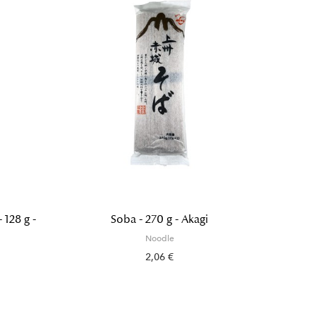
 128 g -
Soba - 270 g - Akagi
Sanu
Noodle
2,06 €