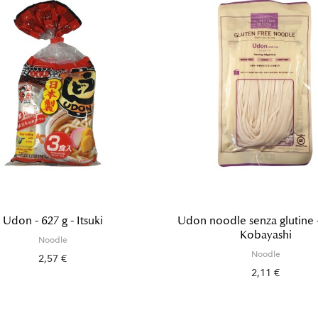
Udon - 627 g - Itsuki
Udon noodle senza glutine -
Kobayashi
Noodle
Noodle
2,57 €
2,11 €