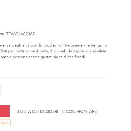
to:
TFW-56682387
ferenza degli altri tipi di noodles, gli harusame mantengono
tti per piatti come il nabe, il sukiyaki, le zuppe e le insalate.
ano e possono essere gustati sia caldi che freddi.
LISTA DEI DESIDERI
CONFRONTARE
ZINO