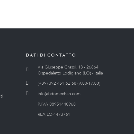
DATI DI CONTATTO
Via Giuseppe Grassi, 18 - 26864
Ospedaletto Lodigiano (LO) - Italia
(+39) 392 451 62 68 (9.00-17.00)
info(at)domechan.com
ti
P.IVA 08951440968
REA LO-1473761