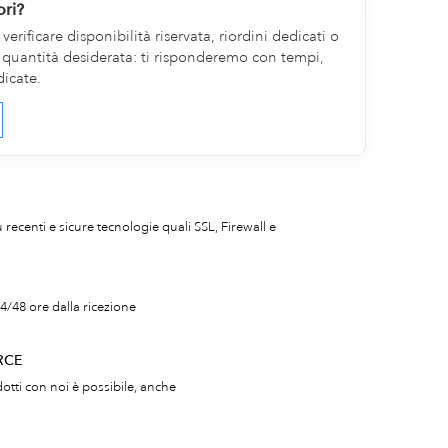
ori?
erificare disponibilità riservata, riordini dedicati o
la quantità desiderata: ti risponderemo con tempi,
dicate.
iù recenti e sicure tecnologie quali SSL, Firewall e
4/48 ore dalla ricezione
RCE
otti con noi è possibile, anche