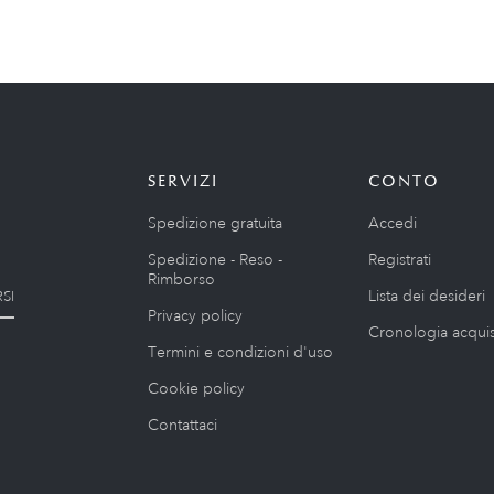
SERVIZI
CONTO
Spedizione gratuita
Accedi
Spedizione - Reso -
Registrati
Rimborso
Lista dei desideri
SI
Privacy policy
Cronologia acquis
Termini e condizioni d'uso
Cookie policy
Contattaci