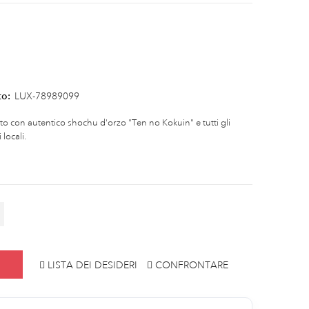
to:
LUX-78989099
otto con autentico shochu d'orzo "Ten no Kokuin" e tutti gli
locali.
LISTA DEI DESIDERI
CONFRONTARE