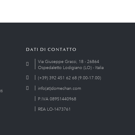
DATI DI CONTATTO
Via Giuseppe Grassi, 18 - 26864
Ospedaletto Lodigiano (LO) - Italia
(+39) 392 451 62 68 (9.00-17.00)
info(at)domechan.com
ti
P.IVA 08951440968
REA LO-1473761