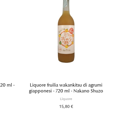
720 ml -
Liquore fruilia wakankitsu di agrumi
Liqu
giapponesi - 720 ml - Nakano Shuzo
Liquore
15,80 €