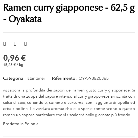
Ramen curry giapponese - 62,5 g
- Oyakata
0,96 €
15,23 € / kg
Categoria:
Istantanei
Riferimento:
OYA-98520365
Assapora la profondità dei sapori del ramen gusto curry giapponese. Si
tratta di una zuppa dal sapore intenso al curry giapponese arricchita con
salsa di soia, coriandolo, cumino e curcuma, con l'aggiunta di cipolla ed
erba cipollina. Le verdure aromatiche e le spezie conferiscono a questo
ramen un sapore particolare che vi riscalderà nelle giornate più fredde.
Prodotto in Polonia.