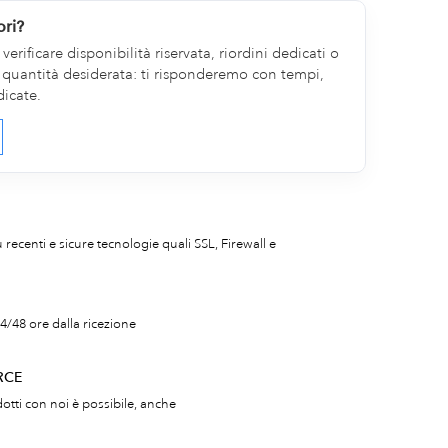
ori?
erificare disponibilità riservata, riordini dedicati o
la quantità desiderata: ti risponderemo con tempi,
dicate.
iù recenti e sicure tecnologie quali SSL, Firewall e
4/48 ore dalla ricezione
RCE
otti con noi è possibile, anche