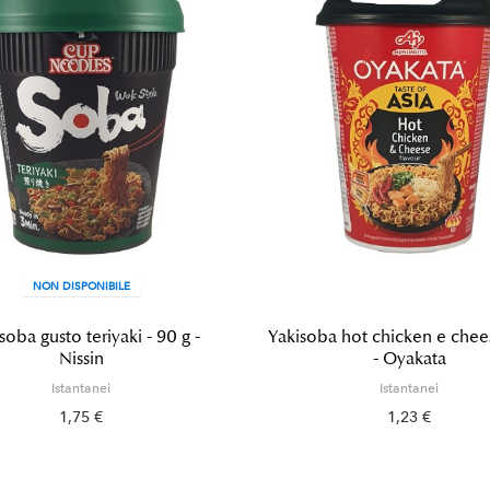
NON DISPONIBILE
oba gusto teriyaki - 90 g -
Yakisoba hot chicken e chees
Nissin
- Oyakata
Istantanei
Istantanei
1,75 €
1,23 €