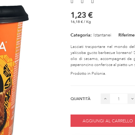
1,23 €
16,18 € / Kg
Categoria:
Istantanei
Riferime
Lasciati trasportare nel mondo del
yakisoba gusto barbecue koreano! Su
olio di sesamo, accompagnati da gus
peperoncino conferisce al piatto un 
Prodotto in Polonia.
QUANTITÀ
AGGIUNGI AL CARRELLO