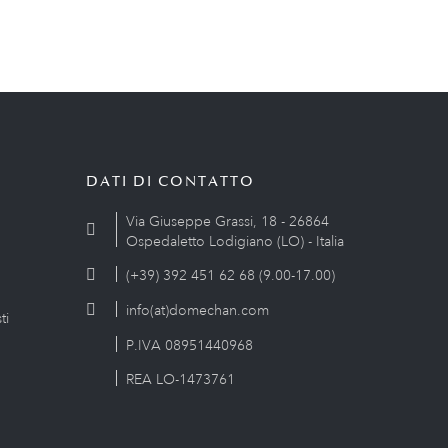
DATI DI CONTATTO
Via Giuseppe Grassi, 18 - 26864
Ospedaletto Lodigiano (LO) - Italia
(+39) 392 451 62 68 (9.00-17.00)
info(at)domechan.com
ti
P.IVA 08951440968
REA LO-1473761