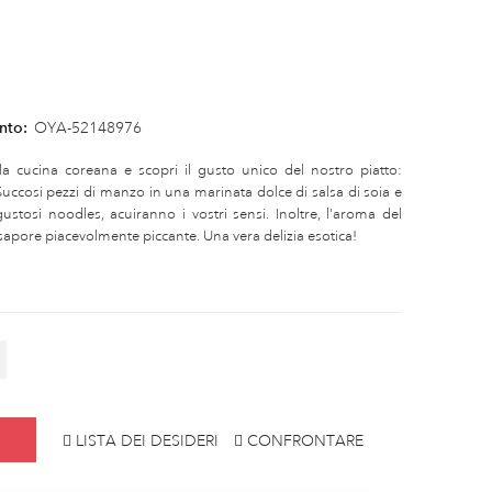
nto:
OYA-52148976
la cucina coreana e scopri il gusto unico del nostro piatto:
ccosi pezzi di manzo in una marinata dolce di salsa di soia e
tosi noodles, acuiranno i vostri sensi. Inoltre, l'aroma del
sapore piacevolmente piccante. Una vera delizia esotica!
LISTA DEI DESIDERI
CONFRONTARE