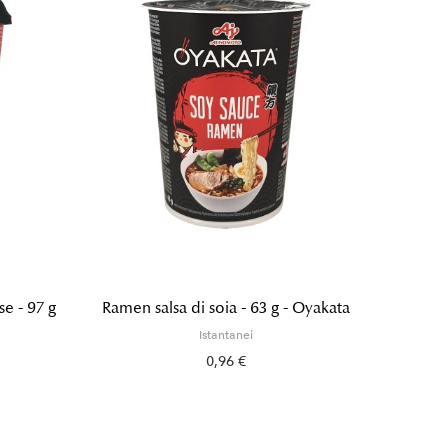
e - 97 g
Ramen salsa di soia - 63 g - Oyakata
Yakis
Istantanei
0,96 €