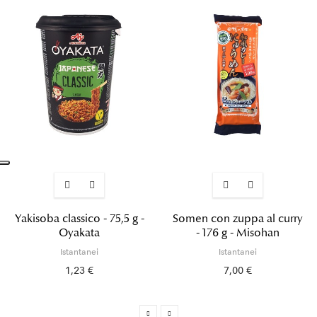
Yakisoba classico - 75,5 g -
Somen con zuppa al curry
Oyakata
- 176 g - Misohan
Istantanei
Istantanei
1,23 €
7,00 €