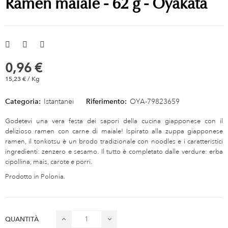
Ramen maiale - 62 g - Oyakata
0,96 €
15,23 € / Kg
Categoria:
Istantanei
Riferimento:
OYA-79823659
Godetevi una vera festa dei sapori della cucina giapponese con il
delizioso ramen con carne di maiale! Ispirato alla zuppa giapponese
ramen, il tonkotsu è un brodo tradizionale con noodles e i caratteristici
ingredienti: zenzero e sesamo. Il tutto è completato dalle verdure: erba
cipollina, mais, carote e porri.
Prodotto in Polonia.
QUANTITÀ