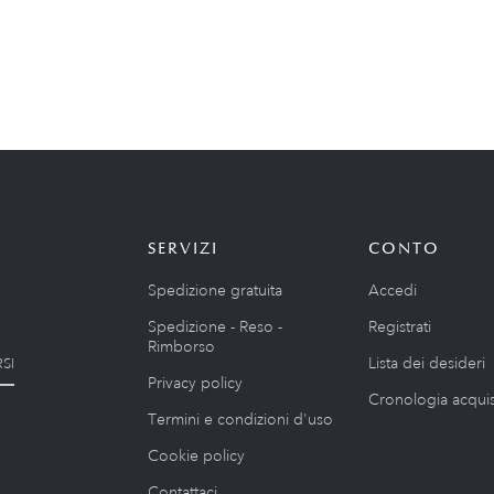
SERVIZI
CONTO
Spedizione gratuita
Accedi
Spedizione - Reso -
Registrati
Rimborso
Lista dei desideri
SI
Privacy policy
Cronologia acquis
Termini e condizioni d'uso
Cookie policy
Contattaci