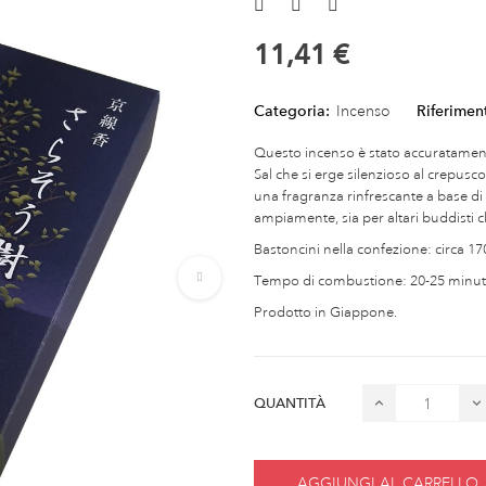
11,41 €
Categoria:
Incenso
Riferimen
Questo incenso è stato accuratamente
Sal che si erge silenzioso al crepusc
una fragranza rinfrescante a base di sa
ampiamente, sia per altari buddisti
Bastoncini nella confezione: circa 17
Tempo di combustione: 20-25 minuti 
Prodotto in Giappone.
QUANTITÀ
AGGIUNGI AL CARRELLO