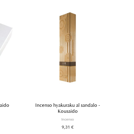
aido
Incenso hyakuraku al sandalo -
Inc
Kousaido
Incenso
9,31 €