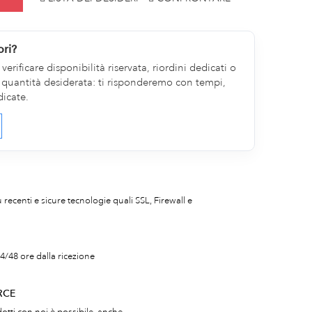
ori?
erificare disponibilità riservata, riordini dedicati o
la quantità desiderata: ti risponderemo con tempi,
dicate.
iù recenti e sicure tecnologie quali SSL, Firewall e
4/48 ore dalla ricezione
RCE
otti con noi è possibile, anche