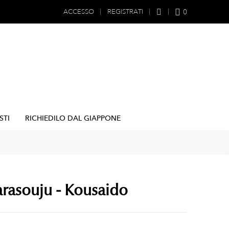
0
ACCESSO
REGISTRATI
STI
RICHIEDILO DAL GIAPPONE
arasouju - Kousaido