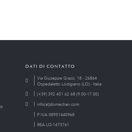
DATI DI CONTATTO
Via Giuseppe Grassi, 18 - 26864
Ospedaletto Lodigiano (LO) - Italia
(+39) 392 451 62 68 (9.00-17.00)
info(at)domechan.com
ti
P.IVA 08951440968
REA LO-1473761