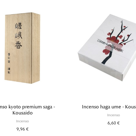
nso kyoto premium saga -
Incenso haga ume - Kous
Kousaido
Incenso
Incenso
6,60 €
9,96 €