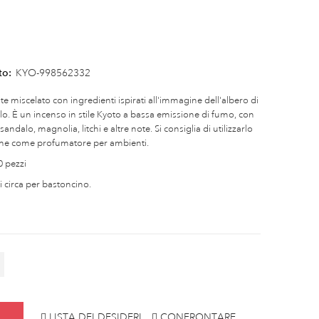
to:
KYO-998562332
 miscelato con ingredienti ispirati all'immagine dell'albero di
olo. È un incenso in stile Kyoto a bassa emissione di fumo, con
ndalo, magnolia, litchi e altre note. Si consiglia di utilizzarlo
 che come profumatore per ambienti.
0 pezzi
circa per bastoncino.
LISTA DEI DESIDERI
CONFRONTARE