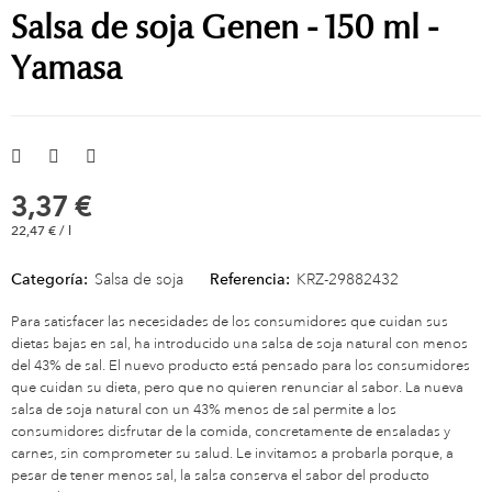
Salsa de soja Genen - 150 ml -
Yamasa
3,37 €
22,47 € / l
Categoría:
Salsa de soja
Referencia:
KRZ-29882432
Para satisfacer las necesidades de los consumidores que cuidan sus
dietas bajas en sal, ha introducido una salsa de soja natural con menos
del 43% de sal. El nuevo producto está pensado para los consumidores
que cuidan su dieta, pero que no quieren renunciar al sabor. La nueva
salsa de soja natural con un 43% menos de sal permite a los
consumidores disfrutar de la comida, concretamente de ensaladas y
carnes, sin comprometer su salud. Le invitamos a probarla porque, a
pesar de tener menos sal, la salsa conserva el sabor del producto