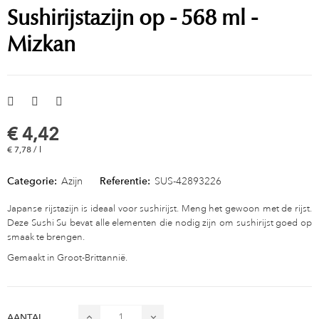
Sushirijstazijn op - 568 ml -
Mizkan
€ 4,42
€ 7,78 / l
Categorie:
Azijn
Referentie:
SUS-42893226
Japanse rijstazijn is ideaal voor sushirijst. Meng het gewoon met de rijst.
Deze Sushi Su bevat alle elementen die nodig zijn om sushirijst goed op
smaak te brengen.
Gemaakt in Groot-Brittannië.
AANTAL