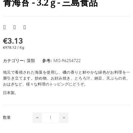
青海苔 - 3.2 g - 三島食品
€3.13
€978.12 / Kg
カテゴリー:
藻類
参考:
MIS-96254722
地元で養殖された海藻を使用し、磯の香りと鮮やかな緑色がお料理を一
層引き立てます。炒め物、お好み焼き、とろろ汁、納豆、天ぷらの衣、
おはぎなど、様々な料理のトッピングにどうぞ。
日本製。
数量