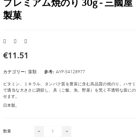
プレミアム焼のり 30g - 三國屋
製菓
€11.51
カテゴリー:
藻類
参考:
AYP-54128977
ビタミン、ミネラル、タンパク質を豊富に含む高品質の焼のり。ハサミ
で適当な大きさに調節し、具（ご飯、魚、野菜）を荒く不透明な面にの
せます。
日本製。
数量